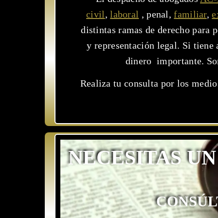
civil
,
laboral
, penal,
familiar
,
e
distintas ramas de derecho para 
y representación legal. Si tien
dinero importante. So
Realiza tu consulta por los medi
NECESITAS UN
CONSÚL