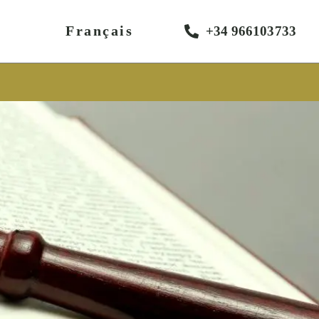
Français
+34 966103733