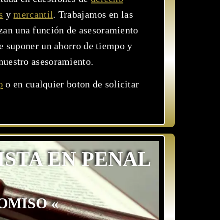
s
y
mercantil
. Trabajamos en las
izan una función de asesoramiento
de suponer un ahorro de tiempo y
nuestro asesoramiento.
p
o en cualquier boton de solicitar
ISTA EN PENAL
OMISO «