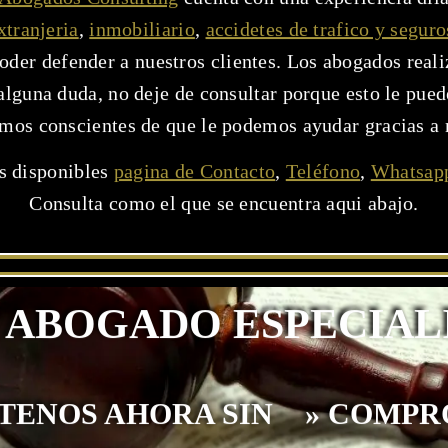
xtranjeria
,
inmobiliario
,
accidetes de trafico y seguro
poder defender a nuestros clientes. Los abogados real
e alguna duda, no deje de consultar porque esto le pue
mos conscientes de que le podemos ayudar gracias a 
os disponibles
pagina de Contacto
,
Teléfono
,
Whatsap
Consulta como el que se encuentra aqui abajo.
 ABOGADO ESPECIAL
TENOS AHORA SIN » COMPR