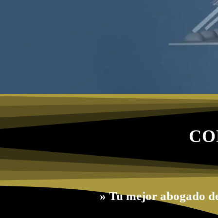
CO
» Tu mejor abogado d