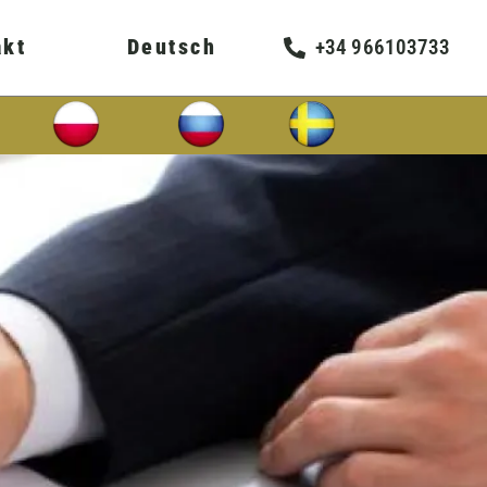
akt
Deutsch
+34 966103733