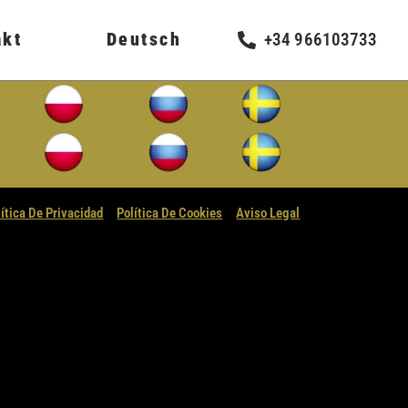
akt
Deutsch
+34 966103733
lítica De Privacidad
Política De Cookies
Aviso Legal