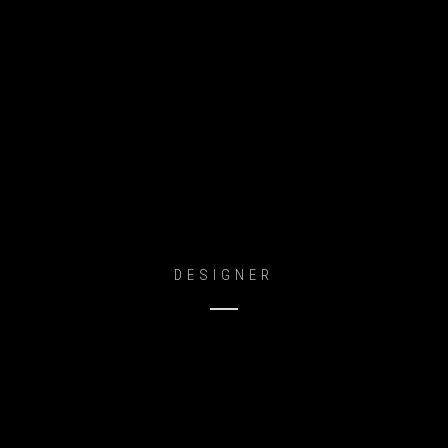
Adam Cheise
DESIGNER