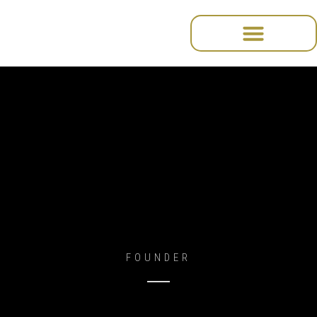
do
treści
Amanda Lee
FOUNDER