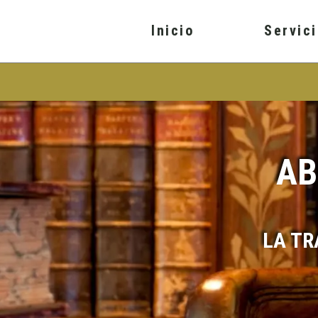
contenuto
Inicio
Servic
AB
LA TR