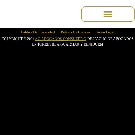
contenu
principal
Política De Privacidad
Política De Cookies
Aviso Legal
COPYRIGHT © 2024
AC-ABOGADOS CONSULTING
-DESPACHO DE ABOGADOS
EN TORREVIEJA,GUARMAR Y BENIDORM