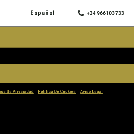
Español
+34 966103733
tica De Privacidad
Política De Cookies
Aviso Legal